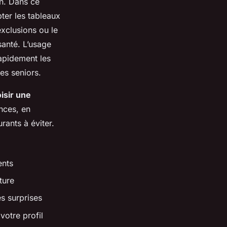
n. Dans ce
ter les tableaux
exclusions ou le
santé. L’usage
rapidement les
es seniors.
isir une
nces, en
rants à éviter.
ents
ture
s surprises
votre profil