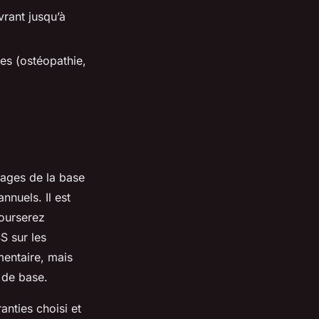
rant jusqu’à
ues (ostéopathie,
tages de la base
nnuels. Il est
bourserez
S sur les
mentaire, mais
 de base.
nties choisi et