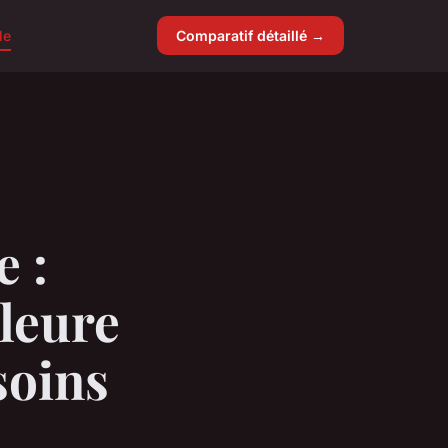
le
Comparatif détaillé →
e :
leure
soins