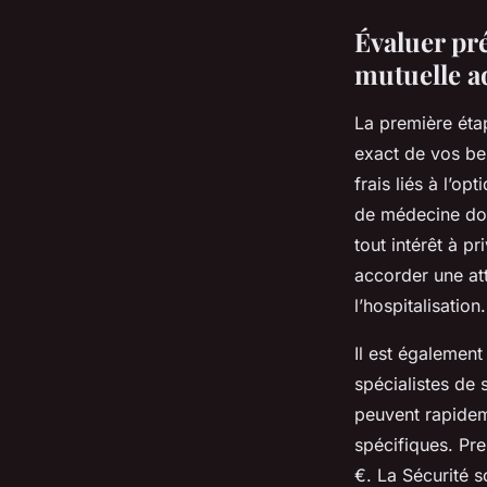
Évaluer pr
mutuelle a
La première étap
exact de vos be
frais liés à l’op
de médecine dou
tout intérêt à p
accorder une att
l’hospitalisation.
Il est égalemen
spécialistes de
peuvent rapideme
spécifiques. Pr
€. La Sécurité s