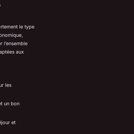
e
fortement le type
économique,
r l’ensemble
daptées aux
r les
et un bon
éjour et