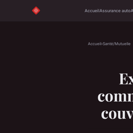
Accueil
Assurance auto
A
Accueil
›
Santé/Mutuelle
Ex
comm
couv