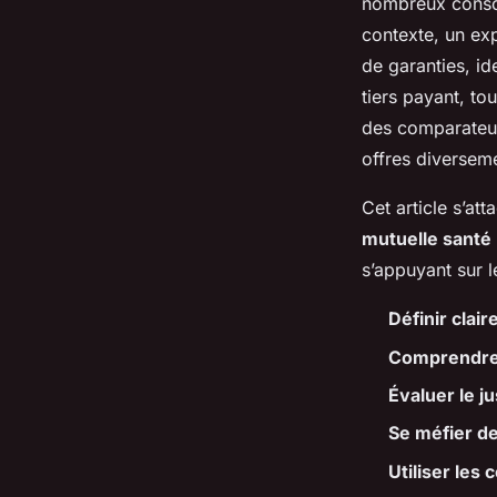
nombreux consom
contexte, un exp
de garanties, id
tiers payant, to
des comparateurs
offres diverseme
Cet article s’at
mutuelle santé
s’appuyant sur l
Définir clai
Comprendre 
Évaluer le ju
Se méfier de
Utiliser les