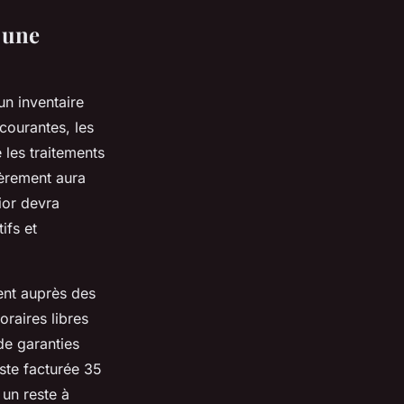
 une
un inventaire
courantes, les
e les traitements
èrement aura
nior devra
ifs et
ent auprès des
raires libres
de garanties
ste facturée 35
 un reste à