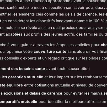
mateurs à une réflexion approfondie avant la souscriptio
ert santé mutuelle met à disposition son savoir pour décryp
entifier les éléments clés comme les délais de carence, les 
ut en considérant les dispositifs innovants comme le 100 % 
 mutuelle se révèle ainsi un outil précieux pour analyser 
nt adaptées aux profils des jeunes actifs, des familles ou d
tache à vous guider à travers les étapes essentielles pour
cho
qui optimise votre
couverture santé
sans alourdir vos fina
es conseils d’experts et un regard critique sur les pièges cou
rement ses besoins santé
avant toute souscription
les garanties mutuelle
et leur impact sur les remboursem
ste équilibre
entre cotisations mutuelle et niveau de couver
s exclusions et délais de carence
pour éviter les mauvaise
 comparatifs mutuelle
pour identifier la meilleure offre selon 