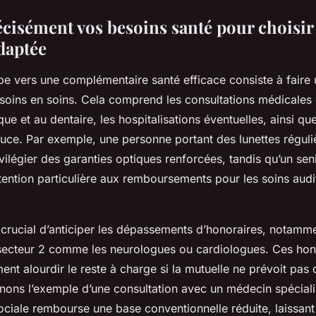
écisément vos besoins santé pour choisir
daptée
e vers une complémentaire santé efficace consiste à faire 
soins en soins. Cela comprend les consultations médicales 
tique et au dentaire, les hospitalisations éventuelles, ainsi qu
ce. Par exemple, une personne portant des lunettes réguli
rivilégier des garanties optiques renforcées, tandis qu’un se
ention particulière aux remboursements pour les soins audit
t crucial d’anticiper les dépassements d’honoraires, notamm
 secteur 2 comme les neurologues ou cardiologues. Ces hono
nt alourdir le reste à charge si la mutuelle ne prévoit pas 
enons l’exemple d’une consultation avec un médecin spéciali
ociale rembourse une base conventionnelle réduite, laissant