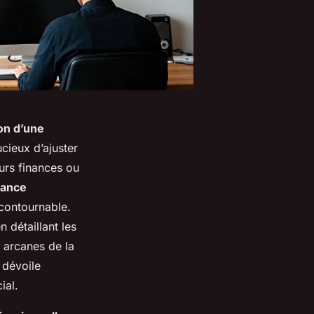
ion d’une
cieux d’ajuster
eurs finances ou
rance
ncontournable.
en détaillant les
 arcanes de la
l dévoile
ial.