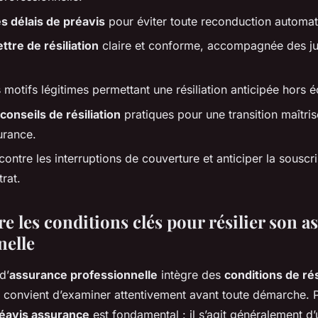
s délais de préavis
pour éviter toute reconduction automat
ettre de résiliation
claire et conforme, accompagnée des just
 motifs légitimes permettant une résiliation anticipée hors 
conseils de résiliation
pratiques pour une transition maîtri
urance.
ontre les interruptions de couverture et anticiper la souscri
rat.
 les conditions clés pour résilier son a
nelle
d’
assurance professionnelle
intègre des
conditions de rés
l convient d’examiner attentivement avant toute démarche. P
éavis assurance
est fondamental : il s’agit généralement d