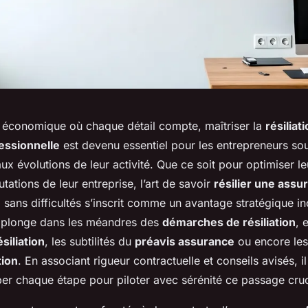
 économique où chaque détail compte, maîtriser la
résiliat
essionnelle
est devenu essentiel pour les entrepreneurs sou
aux évolutions de leur activité. Que ce soit pour optimiser l
tations de leur entreprise, l’art de savoir
résilier une assu
e
sans difficultés s’inscrit comme un avantage stratégique i
s plonge dans les méandres des
démarches de résiliation
, 
siliation
, les subtilités du
préavis assurance
ou encore les
tion
. En associant rigueur contractuelle et conseils avisés, i
er chaque étape pour piloter avec sérénité ce passage cruc