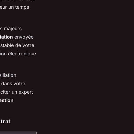
reur un temps
rs majeurs
liation
envoyée
stable de votre
ion électronique
iliation
s dans votre
citer un expert
estion
ntrat