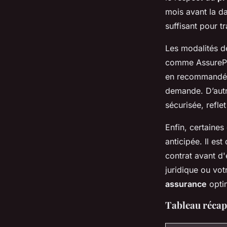
mois avant la da
suffisant pour t
Les modalités de
comme AssurePr
en recommandé a
demande. D’autr
sécurisée, reflet
Enfin, certaines
anticipée. Il es
contrat avant d'
juridique ou vot
assurance
opti
Tableau récapi