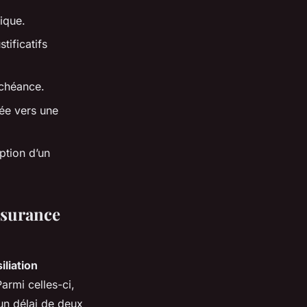
ique.
ificatifs
échéance.
sée vers une
ption d’un
ssurance
iliation
armi celles-ci,
’un délai de deux