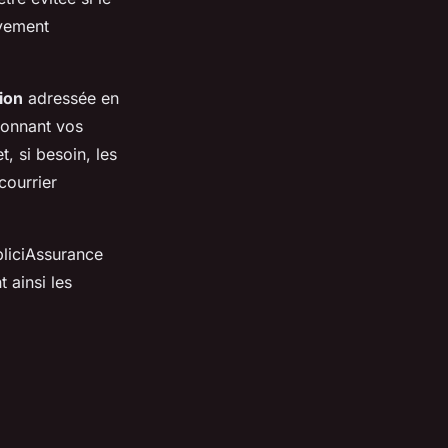
ivement
tion
adressée en
ionnant vos
, si besoin, les
courrier
pliciAssurance
t ainsi les