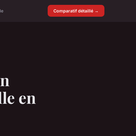
le
Comparatif détaillé →
on
le en