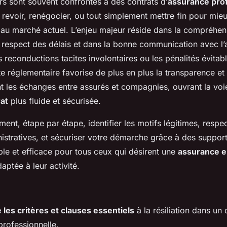
rs sont souvent confrontés à des contrats d’
assurance pro
t revoir, renégocier, ou tout simplement mettre fin pour mieu
t au marché actuel. L’enjeu majeur réside dans la compréhen
 respect des délais et dans la bonne communication avec l’
es reconductions tacites involontaires ou les pénalités évitab
e réglementaire favorise de plus en plus la transparence et l
ent les échanges entre assurés et compagnies, ouvrant la voi
rat
plus fluide et sécurisée.
t, étape par étape, identifier les motifs légitimes, respec
istratives, et sécuriser votre démarche grâce à des suppor
ple et efficace pour tous ceux qui désirent une
assurance e
aptée à leur activité.
es critères et clauses essentiels
à la résiliation dans un 
professionnelle.