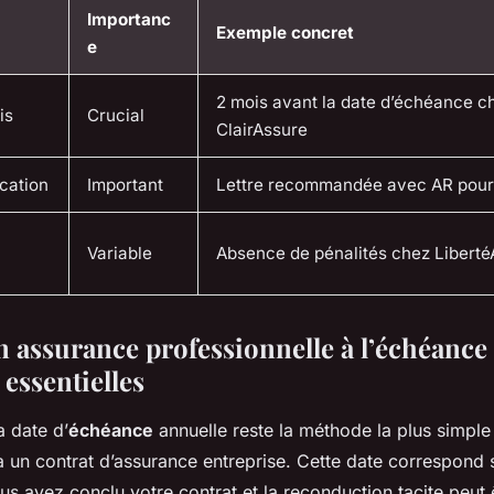
Importanc
Exemple concret
e
2 mois avant la date d’échéance c
is
Crucial
ClairAssure
cation
Important
Lettre recommandée avec AR pour
Variable
Absence de pénalités chez Libert
n assurance professionnelle à l’échéance 
essentielles
la date d’
échéance
annuelle reste la méthode la plus simple 
à un contrat d’assurance entreprise. Cette date correspond 
us avez conclu votre contrat et la reconduction tacite peut ê