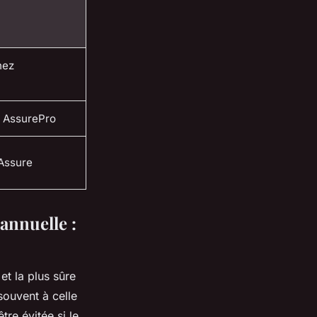
hez
 AssurePro
éAssure
annuelle :
et la plus sûre
souvent à celle
tre évitée si le