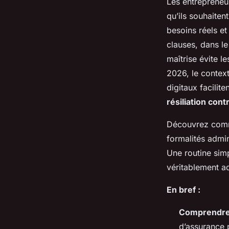
Les entrepreneu
qu’ils souhaiten
besoins réels e
clauses, dans le
maîtrise évite l
2026, le context
digitaux facilit
résiliation cont
Découvrez commen
formalités admin
Une routine sim
véritablement ad
En bref :
Comprendre l
d’assurance 