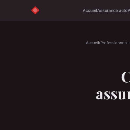
Accueil
Assurance auto
A
Accueil
›
Professionnelle
C
assu